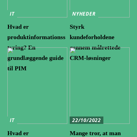
IT
NYHEDER
Hvad er
Styrk
produktinformationss
kundeforholdene
tyring? En
gennem målrettede
grundlæggende guide
CRM-løsninger
til PIM
IT
22/10/2022
Hvad er
Mange tror, at man