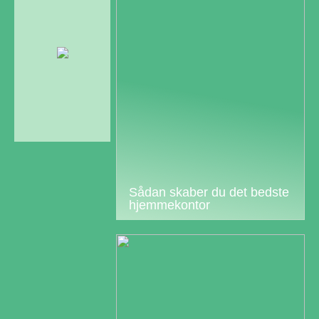
Sådan skaber du det bedste
hjemmekontor