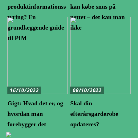
produktinformationss
kan købe snus på
tyring? En
nettet – det kan man
grundlæggende guide
ikke
til PIM
16/10/2022
08/10/2022
Gigt: Hvad det er, og
Skal din
hvordan man
efterårsgarderobe
forebygger det
opdateres?