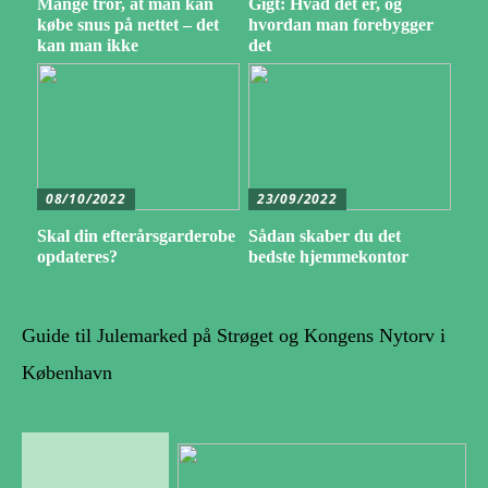
Mange tror, at man kan
Gigt: Hvad det er, og
købe snus på nettet – det
hvordan man forebygger
kan man ikke
det
08/10/2022
23/09/2022
Skal din efterårsgarderobe
Sådan skaber du det
opdateres?
bedste hjemmekontor
Guide til Julemarked på Strøget og Kongens Nytorv i
København