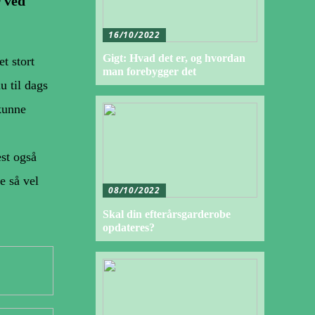
r ved
16/10/2022
Gigt: Hvad det er, og hvordan
t stort
man forebygger det
u til dags
 kunne
est også
e så vel
08/10/2022
Skal din efterårsgarderobe
opdateres?