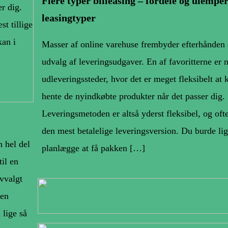
Flere typer billeasing – fordele og ulempe
r dig.
leasingtyper
t tillige
kan i
Masser af online varehuse frembyder efterhånden e
udvalg af leveringsudgaver. En af favoritterne er n
udleveringssteder, hvor det er meget fleksibelt at
hente de nyindkøbte produkter når det passer dig.
Leveringsmetoden er altså yderst fleksibel, og oft
den mest betalelige leveringsversion. Du burde lig
n hel del
planlægge at få pakken […]
til en
vvalgt
den
 lige så