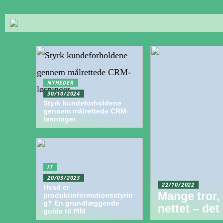
NYHEDER
30/10/2024
Styrk kundeforholdene
gennem målrettede CRM-
løsninger
IT
20/03/2023
22/10/2022
Hvad er
Mange tror,
produktinformationsstyrin
g? En grundlæggende
nettet – de
guide til PIM