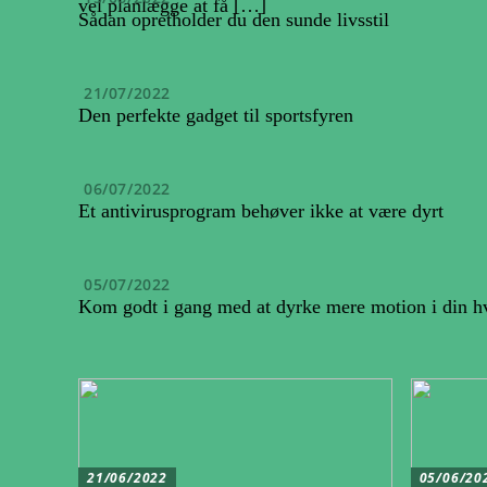
vel planlægge at få […]
Sådan opretholder du den sunde livsstil
21/07/2022
Den perfekte gadget til sportsfyren
06/07/2022
Et antivirusprogram behøver ikke at være dyrt
05/07/2022
Kom godt i gang med at dyrke mere motion i din h
21/06/2022
05/06/20