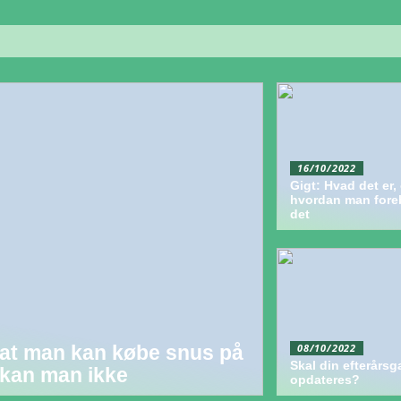
16/10/2022
Gigt: Hvad det er,
hvordan man fore
det
08/10/2022
 at man kan købe snus på
Skal din efterårs
t kan man ikke
opdateres?