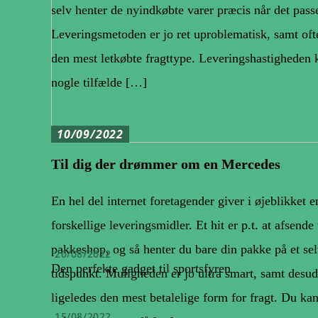
selv henter de nyindkøbte varer præcis når det passe
Leveringsmetoden er jo ret uproblematisk, samt oftes
den mest letkøbte fragttype. Leveringshastigheden 
nogle tilfælde […]
10/09/2022
Til dig der drømmer om en Mercedes
En hel del internet foretagender giver i øjeblikket e
forskellige leveringsmidler. Et hit er p.t. at afsende 
pakkeshop, og så henter du bare din pakke på et sel
20/08/2022
Den perfekte gadget til sportsfyren
tidspunkt. Muligheden er jo ultra smart, samt desu
ligeledes den mest betalelige form for fragt. Du kan
15/08/2022