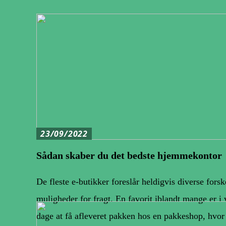
23/09/2022
Sådan skaber du det bedste hjemmekontor
De fleste e-butikker foreslår heldigvis diverse forsk
muligheder for fragt. En favorit iblandt mange er i 
dage at få afleveret pakken hos en pakkeshop, hvor