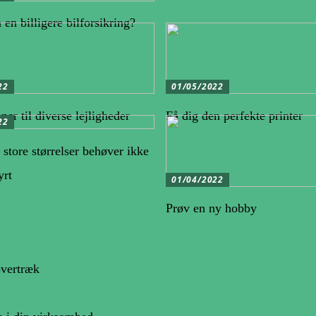
 en billigere bilforsikring?
22
01/05/2022
ner til diverse lejligheder
Få dig den perfekte printer
22
 store størrelser behøver ikke
yrt
01/04/2022
Prøv en ny hobby
overtræk