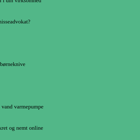
n i din virksomhed
misseadvokat?
 børneknive
il vand varmepumpe
kret og nemt online