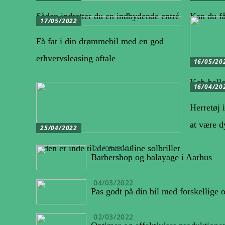
Sådan indretter du en indbydende entré
Kan du få
17/05/2022
Få fat i din drømmebil med en god
erhvervsleasing aftale
16/05/20
Køb ballo
16/04/20
Herretøj i
at være d
25/04/2022
Tiden er inde til de maskuline solbriller
21/03/2022
Barbershop og balayage i Aarhus
04/03/2022
Pas godt på din bil med forskellige 
02/03/2022