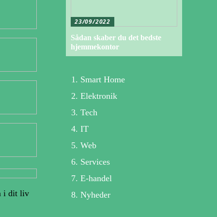
23/09/2022
Sådan skaber du det bedste
hjemmekontor
Smart Home
Elektronik
Tech
IT
Web
Services
E-handel
i dit liv
Nyheder