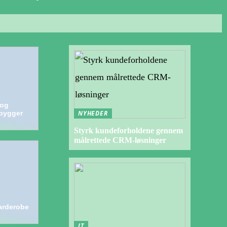
 og
bygger
NYHEDER
Styrk kundeforholdene gennem
målrettede CRM-løsninger
garderobe
IT