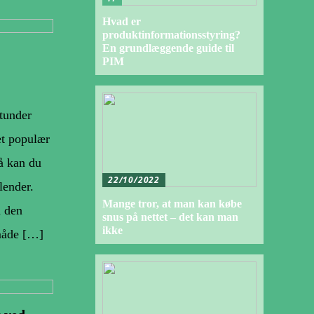
Hvad er
produktinformationsstyring?
En grundlæggende guide til
PIM
stunder
et populær
å kan du
22/10/2022
lender.
Mange tror, at man kan købe
å den
snus på nettet – det kan man
ikke
 måde […]