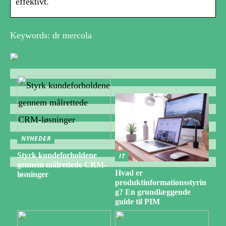
effektivt.
Keywords: dr mercola
NYHEDER
Styrk kundeforholdene
IT
gennem målrettede CRM-
Hvad er
løsninger
produktinformationsstyrin
g? En grundlæggende
guide til PIM