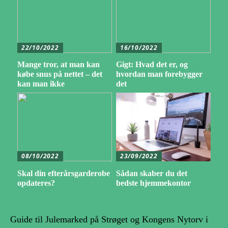
22/10/2022
16/10/2022
Mange tror, at man kan
Gigt: Hvad det er, og
købe snus på nettet – det
hvordan man forebygger
kan man ikke
det
08/10/2022
23/09/2022
Skal din efterårsgarderobe
Sådan skaber du det
opdateres?
bedste hjemmekontor
Guide til Julemarked på Strøget og Kongens Nytorv i