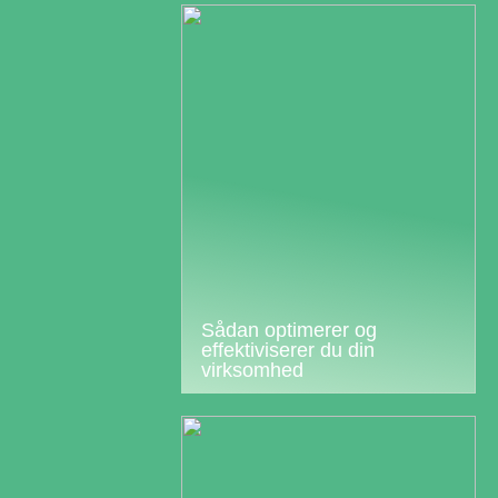
Sådan optimerer og
effektiviserer du din
virksomhed