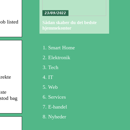
23/09/2022
ob listed
Sådan skaber du det bedste
hjemmekontor
Smart Home
Elektronik
Tech
irekte
IT
Web
iste
Services
 stod bag
E-handel
Nyheder