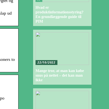
ygtet og
Hvad er
produktinformationsstyring?
slap ud
En grundlæggende guide til
PIM
oners to
22/10/2022
Mange tror, at man kan købe
snus på nettet – det kan man
ikke
apo