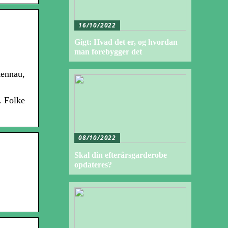
16/10/2022
Gigt: Hvad det er, og hvordan
man forebygger det
Rennau,
. Folke
08/10/2022
Skal din efterårsgarderobe
opdateres?