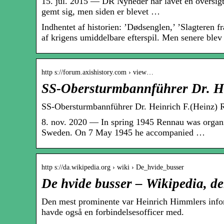
15. jul. 2015 — DR Nyheder har lavet en oversigt 
gemt sig, men siden er blevet …
Indhentet af historien: ’Dødsenglen,’ ’Slagteren f
af krigens umiddelbare efterspil. Men senere blev 
http s://forum.axishistory.com › view…
SS-Obersturmbannführer Dr. H
SS-Obersturmbannführer Dr. Heinrich F.(Heinz) 
8. nov. 2020 — In spring 1945 Rennau was organi
Sweden. On 7 May 1945 he accompanied …
http s://da.wikipedia.org › wiki › De_hvide_busser
De hvide busser – Wikipedia, de
Den mest prominente var Heinrich Himmlers info
havde også en forbindelsesofficer med.