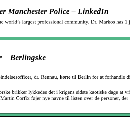
r Manchester Police – LinkedIn
e world’s largest professional community. Dr. Markos has 1 j
r – Berlingske
lsesofficer, dr. Rennau, kørte til Berlin for at forhandle d
orske brikker lykkedes det i krigens sidste kaotiske dage at vr
artin Corfix føjer nye navne til listen over de personer, der