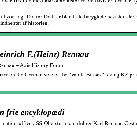
over 10 af de mest markante historier om nazister, der har fl
ra Lyon’ og ’Doktor Død’ er blandt de berygtede nazister, der 
indhentet af historien.
einrich F.(Heinz) Rennau
Rennau – Axis History Forum
zer on the German side of the “White Busses” taking KZ pris
n frie encyklopædi
rmationsofficer, SS-Obersturmbannführer Karl Rennau. Gest