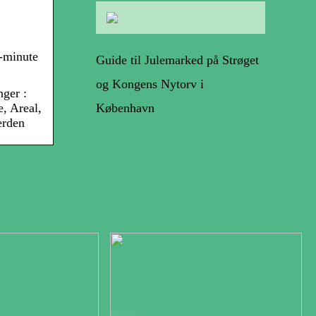
-minute
Guide til Julemarked på Strøget
og Kongens Nytorv i
ger :
København
, Areal,
erden