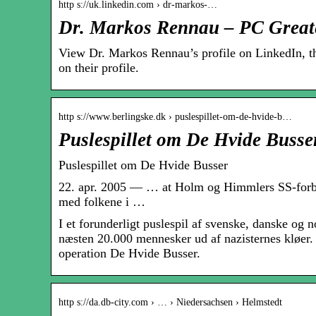
http s://uk.linkedin.com › dr-markos-…
Dr. Markos Rennau – PC Greate
View Dr. Markos Rennau’s profile on LinkedIn, th
on their profile.
http s://www.berlingske.dk › puslespillet-om-de-hvide-b…
Puslespillet om De Hvide Busse
Puslespillet om De Hvide Busser
22. apr. 2005 — … at Holm og Himmlers SS-forbinde
med folkene i …
I et forunderligt puslespil af svenske, danske og n
næsten 20.000 mennesker ud af nazisternes kløer. M
operation De Hvide Busser.
http s://da.db-city.com › … › Niedersachsen › Helmstedt