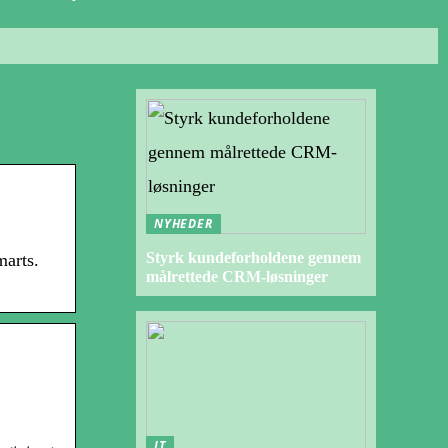
NYHEDER
Styrk kundeforholdene gennem
marts.
målrettede CRM-løsninger
IT