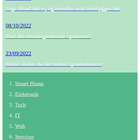
Gigt: Hvad det er, og hvordan man forebygger det
08/10/2022
Skal din efterårsgarderobe opdateres?
23/09/2022
Sådan skaber du det bedste hjemmekontor
Smart Home
Elektronik
Tech
IT
Web
Services