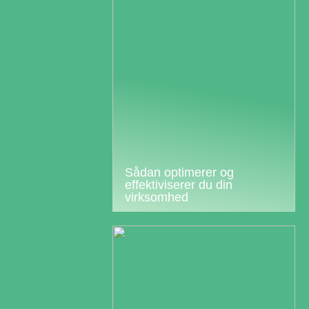
Sådan optimerer og
effektiviserer du din
virksomhed