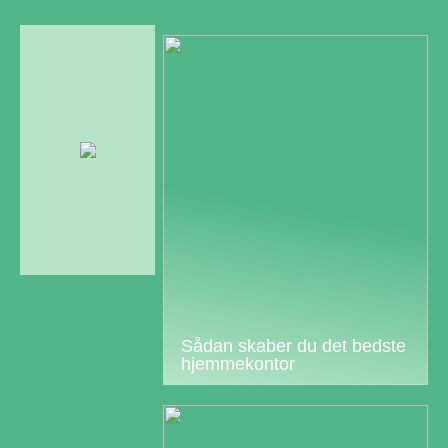
Sådan skaber du det bedste
hjemmekontor