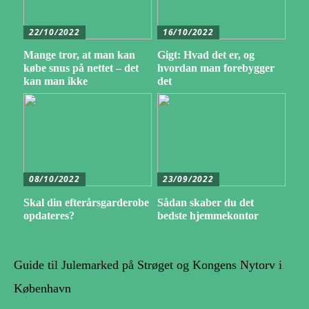
22/10/2022
16/10/2022
Mange tror, at man kan
Gigt: Hvad det er, og
købe snus på nettet – det
hvordan man forebygger
kan man ikke
det
08/10/2022
23/09/2022
Skal din efterårsgarderobe
Sådan skaber du det
opdateres?
bedste hjemmekontor
Guide til Julemarked på Strøget og Kongens Nytorv i
København