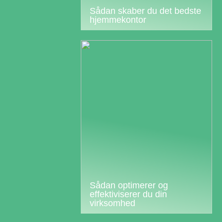
Sådan skaber du det bedste
hjemmekontor
Sådan optimerer og
effektiviserer du din
virksomhed