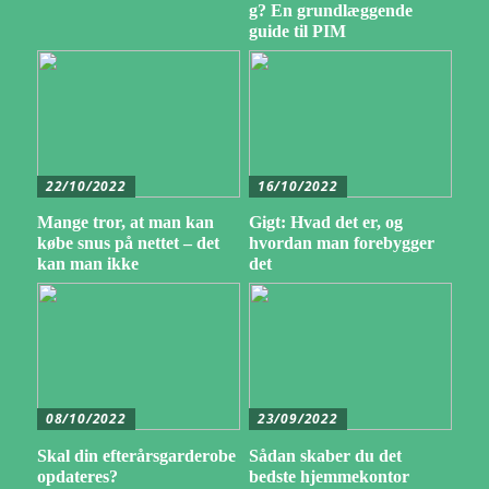
g? En grundlæggende
guide til PIM
22/10/2022
16/10/2022
Mange tror, at man kan
Gigt: Hvad det er, og
købe snus på nettet – det
hvordan man forebygger
kan man ikke
det
08/10/2022
23/09/2022
Skal din efterårsgarderobe
Sådan skaber du det
opdateres?
bedste hjemmekontor