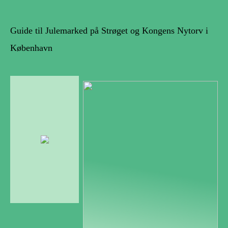
Guide til Julemarked på Strøget og Kongens Nytorv i
København