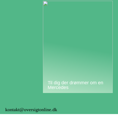
Til dig der drømmer om en
Mercedes
kontakt@oversigtonline.dk