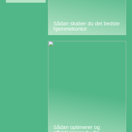
Sådan skaber du det bedste
hjemmekontor
Sådan optimerer og