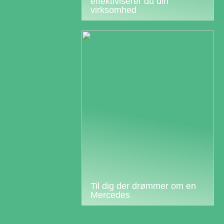
effektiviserer du din
virksomhed
Til dig der drømmer om en
Mercedes