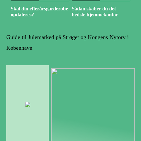
Skal din efterårsgarderobe
Sådan skaber du det
opdateres?
bedste hjemmekontor
Guide til Julemarked på Strøget og Kongens Nytorv i
København