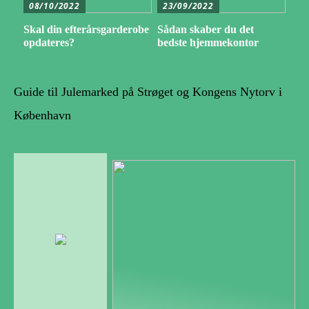
08/10/2022
23/09/2022
Skal din efterårsgarderobe
Sådan skaber du det
opdateres?
bedste hjemmekontor
Guide til Julemarked på Strøget og Kongens Nytorv i
København