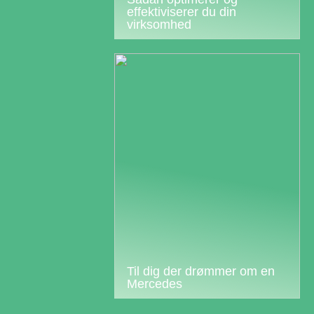
effektiviserer du din
virksomhed
Til dig der drømmer om en
Mercedes