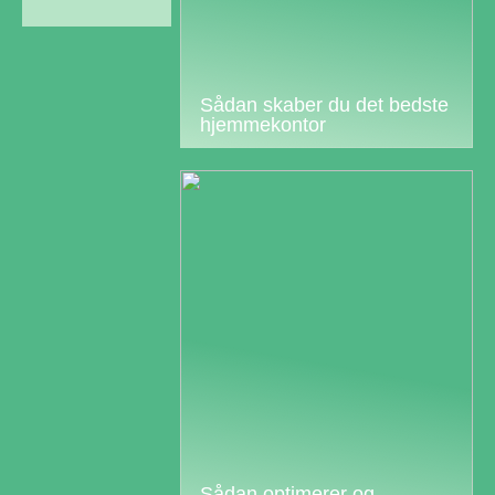
Sådan skaber du det bedste
hjemmekontor
Sådan optimerer og