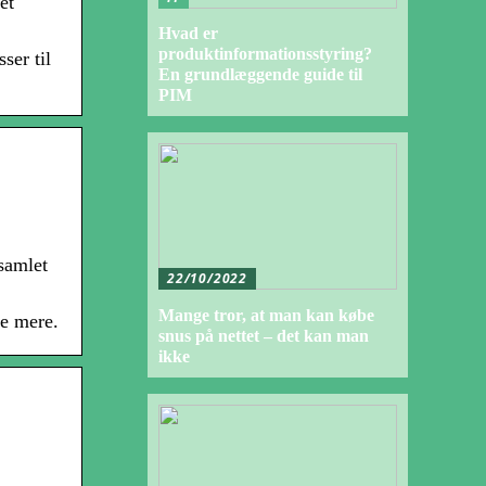
et
Hvad er
produktinformationsstyring?
ser til
En grundlæggende guide til
PIM
 samlet
22/10/2022
Mange tror, at man kan købe
se mere.
snus på nettet – det kan man
ikke