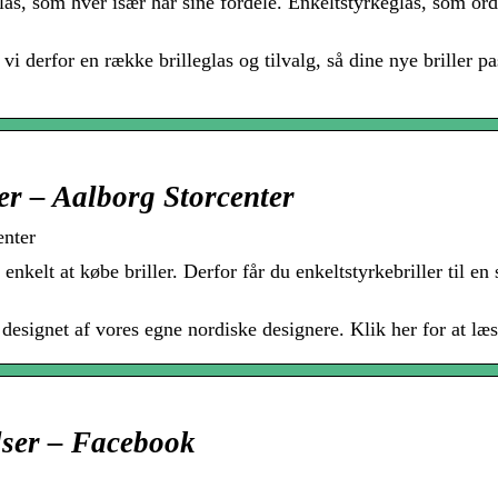
las, som hver især har sine fordele. Enkeltstyrkeglas, som ord
 derfor en række brilleglas og tilvalg, så dine nye briller pas
ler – Aalborg Storcenter
enter
nkelt at købe briller. Derfor får du enkeltstyrkebriller til en
 designet af vores egne nordiske designere. Klik her for at læ
ser – Facebook