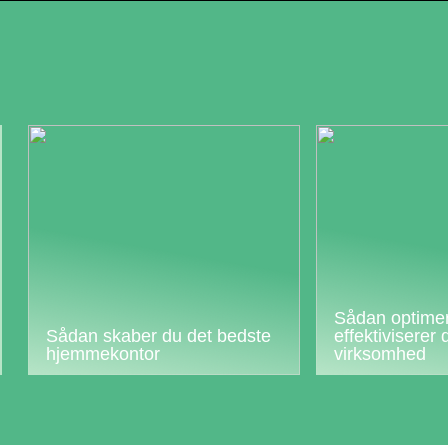
Sådan optime
Sådan skaber du det bedste
effektiviserer 
hjemmekontor
virksomhed