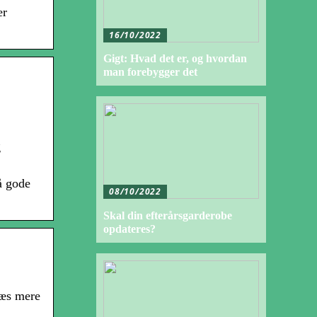
er
16/10/2022
Gigt: Hvad det er, og hvordan
man forebygger det
g
å gode
08/10/2022
Skal din efterårsgarderobe
opdateres?
Læs mere