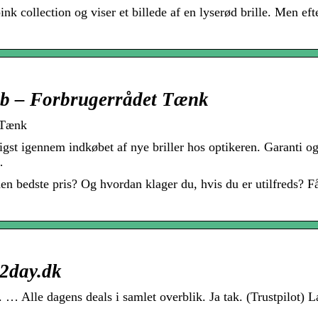
 pink collection og viser et billede af en lyserød brille. Men eft
køb – Forbrugerrådet Tænk
t Tænk
gst igennem indkøbet af nye briller hos optikeren. Garanti o
…
 den bedste pris? Og hvordan klager du, hvis du er utilfreds? F
l2day.dk
. … Alle dagens deals i samlet overblik. Ja tak. (Trustpilot) 