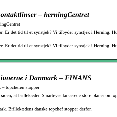
kontaktlinser – herningCentret
ningCentret
r. Er det tid til et synstjek? Vi tilbyder synstjek i Herning. H
r. Er det tid til et synstjek? Vi tilbyder synstjek i Herning. H
itionerne i Danmark – FINANS
 – topchefen stopper
 siden, at brillekæden Smarteyes lancerede store planer om o
rk. Brillekædens danske topchef stopper derfor.