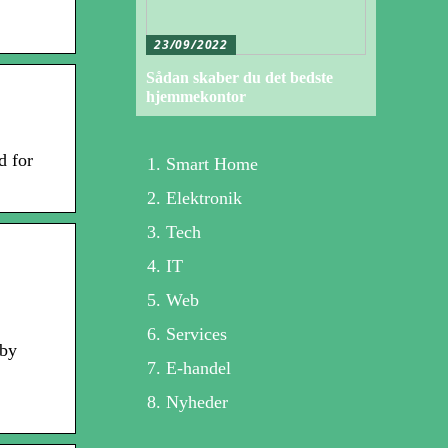
23/09/2022
Sådan skaber du det bedste
hjemmekontor
d for
Smart Home
Elektronik
Tech
IT
Web
Services
 by
E-handel
Nyheder