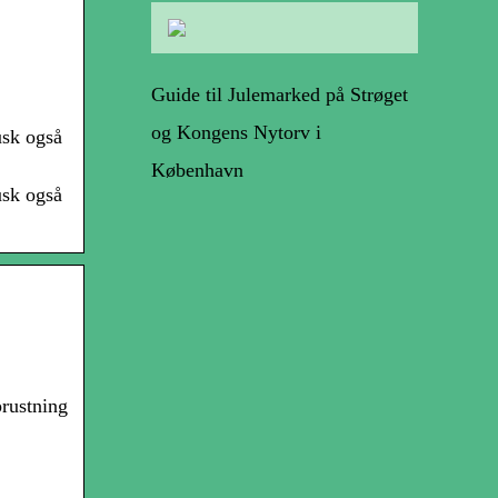
Guide til Julemarked på Strøget
og Kongens Nytorv i
usk også
København
usk også
prustning