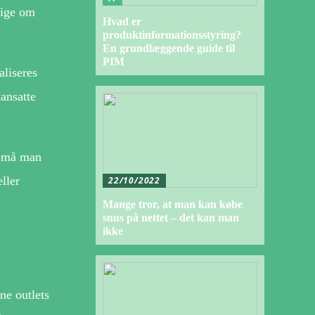
lige om
Hvad er
produktinformationsstyring?
En grundlæggende guide til
PIM
aliseres
kansatte
vt må man
ller
22/10/2022
Mange tror, at man kan købe
snus på nettet – det kan man
ikke
ne outlets