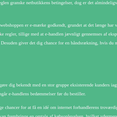
glen granske netbutikkens betingelser, dog er det almindeligv
 webshoppen er e-mærke godkendt, grundet at det længe har 
ske regler, tillige med at e-handlen jævnligt gennemses af eksp
 Desuden giver det dig chance for en håndsrækning, hvis du 
t gøre dig bekendt med en stor gruppe eksisterende kunders iag
emgår e-handlens bedømmelser før du bestiller.
 chancer for at få en idé om internet forhandlerens troværdi
kan frembringe en omtale af købsoplevelsen, hvilket ydermer