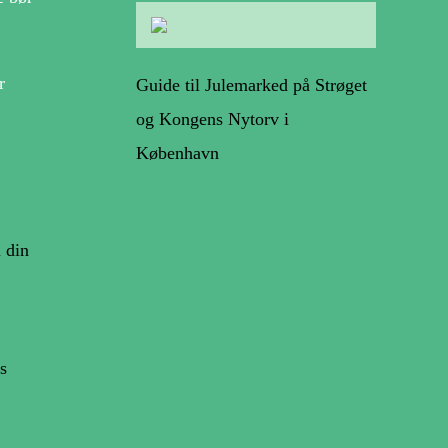
r
Guide til Julemarked på Strøget
og Kongens Nytorv i
København
 din
s