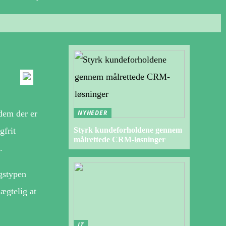
NYHEDER
dem der er
Styrk kundeforholdene gennem
gfrit
målrettede CRM-løsninger
.
ngstypen
ægtelig at
IT