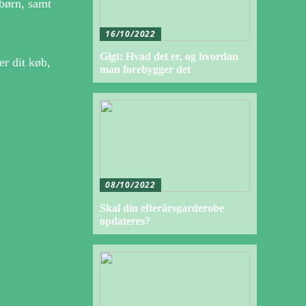
 børn, samt
16/10/2022
Gigt: Hvad det er, og hvordan
r dit køb,
man forebygger det
08/10/2022
Skal din efterårsgarderobe
opdateres?