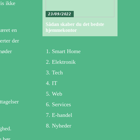
is ikke
23/09/2022
Sådan skaber du det bedste
været en
hjemmekontor
erter der
Smart Home
møder
Elektronik
Tech
IT
Web
ttagelser
Services
E-handel
Nyheder
ghed.
e bør